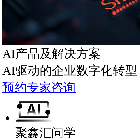
AI产品及解决方案
AI驱动的企业数字化转型
预约专家咨询
聚鑫汇问学