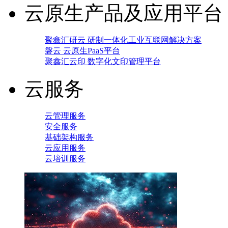
云原生产品及应用平台
聚鑫汇研云 研制一体化工业互联网解决方案
磐云 云原生PaaS平台
聚鑫汇云印 数字化文印管理平台
云服务
云管理服务
安全服务
基础架构服务
云应用服务
云培训服务