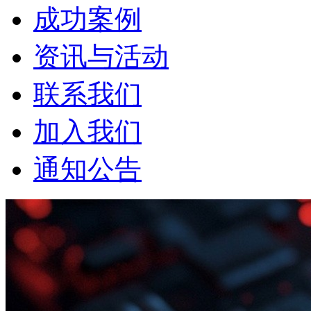
成功案例
资讯与活动
联系我们
加入我们
通知公告