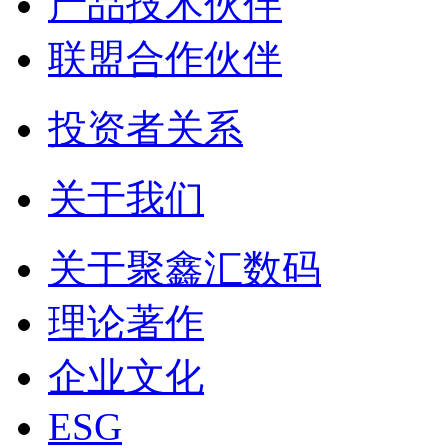
产品技术伙伴
联盟合作伙伴
投资者关系
关于我们
关于聚鑫汇数码
理论著作
企业文化
ESG