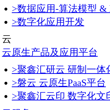
>数据应用-算法模型 & 
>数字化应用开发
云
云原生产品及应用平台
>聚鑫汇研云 研制一
>磐云 云原生PaaS平台
>聚鑫汇云印 数字化文