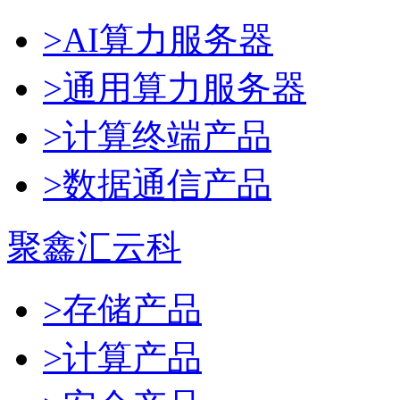
>AI算力服务器
>通用算力服务器
>计算终端产品
>数据通信产品
聚鑫汇云科
>存储产品
>计算产品